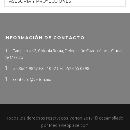
ASESORÍA Y PROYECCIONES
INFORMACIÓN DE CONTACTO
Tampico #42, Colonia Roma, Delegación Cuauhtémoc, Ciudad
de México
55 8661 9867 EXT 1002 Cel: 5528 55 0398.
contacto@verion.mx
Todos los derechos reservados Verion 2017 © desarrollado
por
Mediawebplace.com